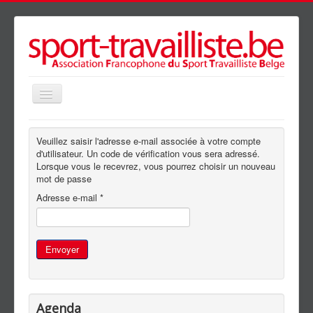
précédente
précédent
suivante
suivant
Basculer
la
navigation
Accueil
Veuillez saisir l'adresse e-mail associée à votre compte
Présentation
d'utilisateur. Un code de vérification vous sera adressé.
Lorsque vous le recevrez, vous pourrez choisir un nouveau
Agenda
mot de passe
Adresse e-mail
*
Clubs
Galerie
News
Envoyer
Partenaires
Liens
Agenda