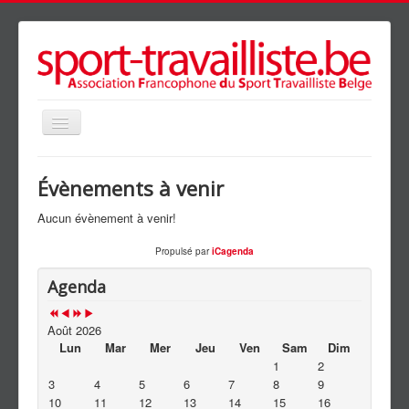
précédente
précédent
suivante
suivant
Basculer
la
navigation
Accueil
Évènements à venir
Présentation
Aucun évènement à venir!
Agenda
Propulsé par
iCagenda
Clubs
Agenda
Galerie
News
Août 2026
Lun
Mar
Mer
Jeu
Ven
Sam
Dim
Partenaires
1
2
3
4
5
6
7
8
9
Liens
10
11
12
13
14
15
16